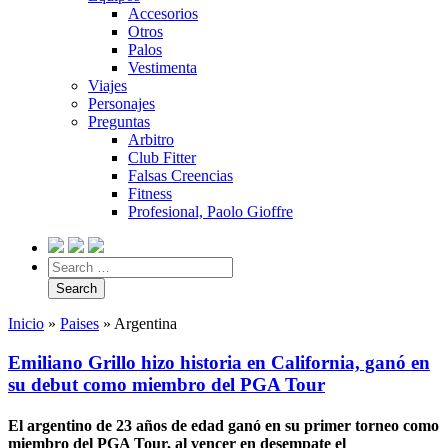
Accesorios
Otros
Palos
Vestimenta
Viajes
Personajes
Preguntas
Arbitro
Club Fitter
Falsas Creencias
Fitness
Profesional, Paolo Gioffre
Inicio
»
Paises
»
Argentina
Emiliano Grillo hizo historia en California, ganó en
su debut como miembro del PGA Tour
El argentino de 23 años de edad ganó en su primer torneo como
miembro del PGA Tour, al vencer en desempate el