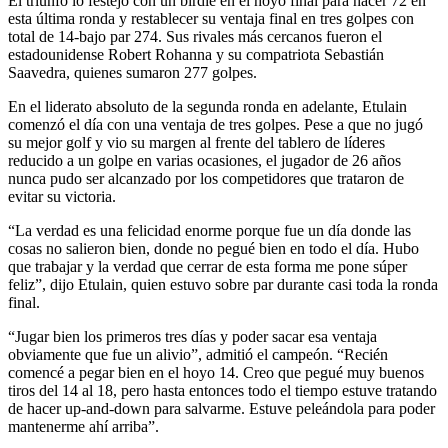
El triunfo lo festejó con un birdie en el hoyo final para hacer 72 en
esta última ronda y restablecer su ventaja final en tres golpes con
total de 14-bajo par 274. Sus rivales más cercanos fueron el
estadounidense Robert Rohanna y su compatriota Sebastián
Saavedra, quienes sumaron 277 golpes.
En el liderato absoluto de la segunda ronda en adelante, Etulain
comenzó el día con una ventaja de tres golpes. Pese a que no jugó
su mejor golf y vio su margen al frente del tablero de líderes
reducido a un golpe en varias ocasiones, el jugador de 26 años
nunca pudo ser alcanzado por los competidores que trataron de
evitar su victoria.
“La verdad es una felicidad enorme porque fue un día donde las
cosas no salieron bien, donde no pegué bien en todo el día. Hubo
que trabajar y la verdad que cerrar de esta forma me pone súper
feliz”, dijo Etulain, quien estuvo sobre par durante casi toda la ronda
final.
“Jugar bien los primeros tres días y poder sacar esa ventaja
obviamente que fue un alivio”, admitió el campeón. “Recién
comencé a pegar bien en el hoyo 14. Creo que pegué muy buenos
tiros del 14 al 18, pero hasta entonces todo el tiempo estuve tratando
de hacer up-and-down para salvarme. Estuve peleándola para poder
mantenerme ahí arriba”.