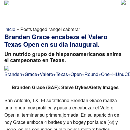
Golf Report Latino
MENU
Directorio
Inicio
»
Posts tagged "angel cabrera"
Branden Grace encabeza el Valero
Noticias
Texas Open en su día inaugural.
Categorias
Un nutrido grupo de hispanoamericanos anima
el campeonato en Texas.
Branden Grace (SAF): Steve Dykes/Getty Images
San Antonio, TX.-El surafricano Brendan Grace realiza
una ronda muy prolífica y pasa a encabezar el Valero
Open al terminar su primera jornada. En su aparición de
hoy Grace emboca 4 birdies y un bogey por la ida (-3) y
luego, en los segundos nueve hoyos mete 3 birdies