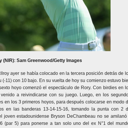
oy (NIR): Sam Greenwood/Getty Images
llroy ayer se había colocado en la tercera posición detrás de l
(-11) con 10 bajo. En su vuelta de hoy su comienzo estuvo bi
 sexto hoyo comenzó el espectáculo de Rory. Con birdies en l
venido a reivindicarse con su juego. Luego, en los segund
es en los 3 primeros hoyos, para después colocarse en modo 
idos en las banderas 13-14-15-16, tomando la punta con 2 
a el joven estadounidense Bryson DeChambeau no se amilanó
6 (par 5) para ponerse a tan solo uno del ex N°1 del mund