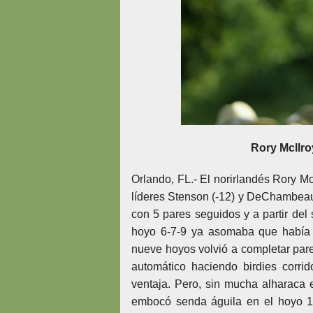
Rory Mcllr
Orlando, FL.- El norirlandés Rory Mc
líderes Stenson (-12) y DeChambeau 
con 5 pares seguidos y a partir del
hoyo 6-7-9 ya asomaba que había 
nueve hoyos volvió a completar par
automático haciendo birdies corr
ventaja. Pero, sin mucha alharac
embocó senda águila en el hoyo 1