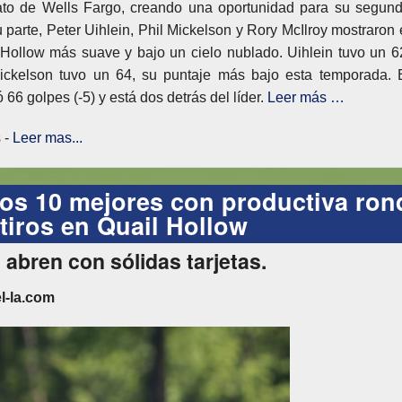
ato de Wells Fargo, creando una oportunidad para su segun
 parte, Peter Uihlein, Phil Mickelson y Rory McIlroy mostraron 
ollow más suave y bajo un cielo nublado. Uihlein tuvo un 6
Mickelson tuvo un 64, su puntaje más bajo esta temporada. 
6 golpes (-5) y está dos detrás del líder.
Leer más …
 -
Leer mas...
 los 10 mejores con productiva ron
 tiros en Quail Hollow
bren con sólidas tarjetas.
l-la.com