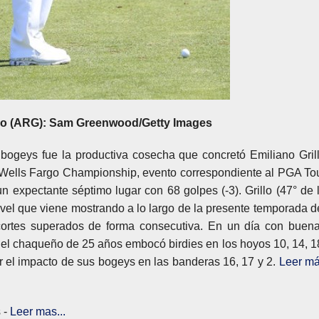
llo (ARG): Sam Greenwood/Getty Images
s bogeys fue la productiva cosecha que concretó Emiliano Gril
l Wells Fargo Championship, evento correspondiente al PGA To
 expectante séptimo lugar con 68 golpes (-3). Grillo (47° de 
el que viene mostrando a lo largo de la presente temporada d
ortes superados de forma consecutiva. En un día con buen
, el chaqueño de 25 años embocó birdies en los hoyos 10, 14, 1
gar el impacto de sus bogeys en las banderas 16, 17 y 2.
Leer m
 -
Leer mas...