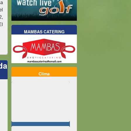
da
el
2,
El
MAMBAS CATERING
da
Clima