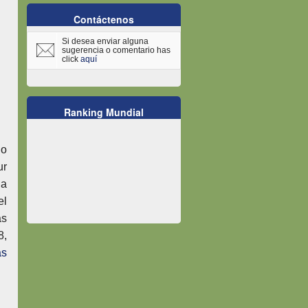
Contáctenos
Si desea enviar alguna
sugerencia o comentario has
click
aquí
Ranking Mundial
lo
ur
la
el
as
8,
ás