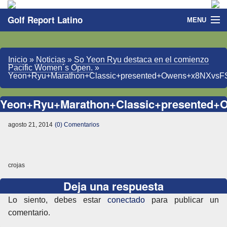
Golf Report Latino
MENU
Directorio
Inicio
»
Noticias
»
So Yeon Ryu destaca en el comienzo
Noticias
Pacific Women´s Open.
»
Yeon+Ryu+Marathon+Classic+presented+Owens+x8NXvsF
Categorias
Yeon+Ryu+Marathon+Classic+presented+
agosto 21, 2014
(0) Comentarios
crojas
Deja una respuesta
Lo siento, debes estar
conectado
para publicar un
comentario.