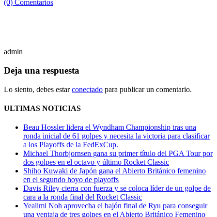
(0) Comentarios
admin
Deja una respuesta
Lo siento, debes estar
conectado
para publicar un comentario.
ULTIMAS NOTICIAS
Beau Hossler lidera el Wyndham Championship tras una
ronda inicial de 61 golpes y necesita la victoria para clasificar
a los Playoffs de la FedExCup.
Michael Thorbjornsen gana su primer título del PGA Tour por
dos golpes en el octavo y último Rocket Classic
Shiho Kuwaki de Japón gana el Abierto Británico femenino
en el segundo hoyo de playoffs
Davis Riley cierra con fuerza y ​​se coloca líder de un golpe de
cara a la ronda final del Rocket Classic
Yealimi Noh aprovecha el bajón final de Ryu para conseguir
una ventaja de tres golpes en el Abierto Británico Femenino