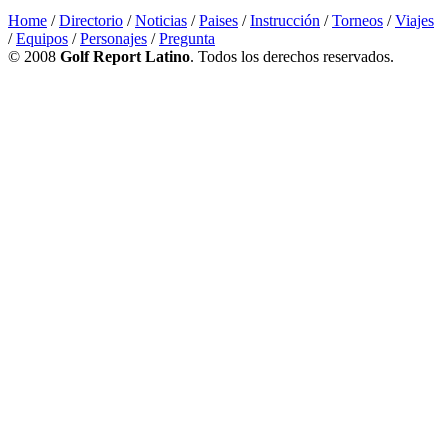
Home
/
Directorio
/
Noticias
/
Paises
/
Instrucción
/
Torneos
/
Viajes
/
Equipos
/
Personajes
/
Pregunta
© 2008
Golf Report Latino
. Todos los derechos reservados.