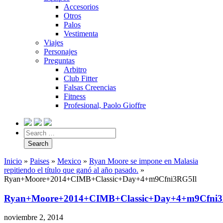
Accesorios
Otros
Palos
Vestimenta
Viajes
Personajes
Preguntas
Arbitro
Club Fitter
Falsas Creencias
Fitness
Profesional, Paolo Gioffre
Inicio
»
Paises
»
Mexico
»
Ryan Moore se impone en Malasia
repitiendo el título que ganó al año pasado.
»
Ryan+Moore+2014+CIMB+Classic+Day+4+m9Cfni3RG5Il
Ryan+Moore+2014+CIMB+Classic+Day+4+m9Cfni3
noviembre 2, 2014