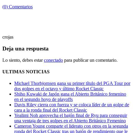
(0) Comentarios
crojas
Deja una respuesta
Lo siento, debes estar
conectado
para publicar un comentario.
ULTIMAS NOTICIAS
Michael Thorbjornsen gana su primer título del PGA Tour por
dos golpes en el octavo y último Rocket Classic
Shiho Kuwaki de Japón gana el Abierto Británico femenino
en el segundo hoyo de playoffs
Davis Riley cierra con fuerza y ​​se coloca líder de un golpe de
cara a la ronda final del Rocket Classic
Yealimi Noh aprovecha el bajón final de Ryu para conseguir
una ventaja de tres golpes en el Abierto Británico Femenino
Cameron Young comparte el liderato con otros en la segunda
ronda del Rocket Classic tras un bajón de rendimiento que le