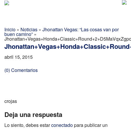
Golf Report Latino
MENU
Directorio
Inicio
»
Noticias
»
Jhonattan Vegas: “Las cosas van por
buen camino”
»
Noticias
Jhonattan+Vegas+Honda+Classic+Round+2+D5MaVqxZgpo
Jhonattan+Vegas+Honda+Classic+Roun
Categorias
abril 15, 2015
(0) Comentarios
crojas
Deja una respuesta
Lo siento, debes estar
conectado
para publicar un