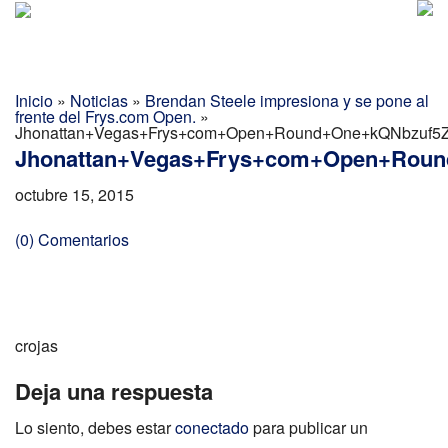
Golf Report Latino
MENU
Directorio
Inicio
»
Noticias
»
Brendan Steele impresiona y se pone al
frente del Frys.com Open.
»
Noticias
Jhonattan+Vegas+Frys+com+Open+Round+One+kQNbzuf5Z
Jhonattan+Vegas+Frys+com+Open+Roun
Categorias
octubre 15, 2015
(0) Comentarios
crojas
Deja una respuesta
Lo siento, debes estar
conectado
para publicar un