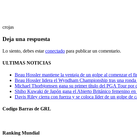
crojas
Deja una respuesta
Lo siento, debes estar
conectado
para publicar un comentario.
ULTIMAS NOTICIAS
Beau Hossler mantiene la ventaja de un golpe al comenzar el
Beau Hossler lidera el Wyndham Championship tras una ronda inic
Michael Thorbjornsen gana su primer título del PGA Tour por d
Shiho Kuwaki de Japón gana el Abierto Británico femenino en 
Davis Riley cierra con fuerza y ​​se coloca líder de un golpe de c
Codigo Barras de GRL
Ranking Mundial