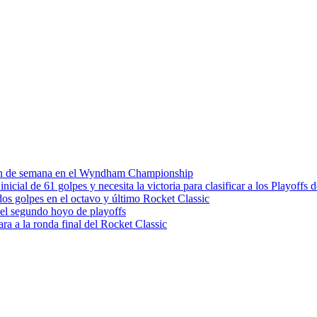
 fin de semana en el Wyndham Championship
ial de 61 golpes y necesita la victoria para clasificar a los Playoffs
os golpes en el octavo y último Rocket Classic
el segundo hoyo de playoffs
ara a la ronda final del Rocket Classic