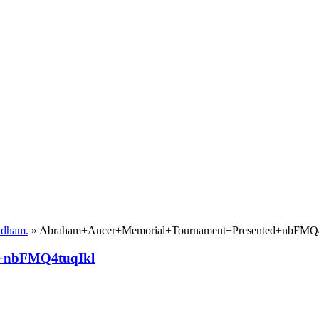
yndham.
»
Abraham+Ancer+Memorial+Tournament+Presented+nbFMQ4
+nbFMQ4tuqIkl