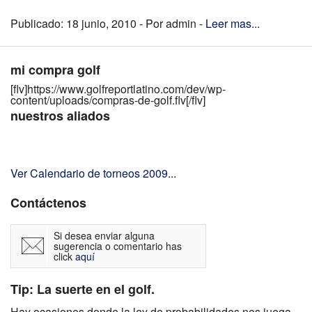
Publicado: 18 junio, 2010 - Por admin -
Leer mas...
mi compra golf
[flv]https://www.golfreportlatino.com/dev/wp-
content/uploads/compras-de-golf.flv[/flv]
nuestros aliados
Ver Calendario de torneos 2009...
Contáctenos
Si desea enviar alguna
sugerencia o comentario has
click
aquí
Tip: La suerte en el golf.
Hay ocasiones donde la ley de probabilidades nos juega