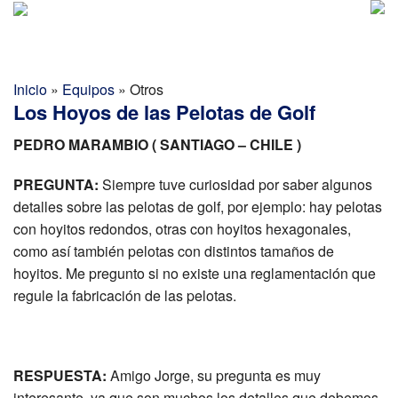
Golf Report Latino
MENU
Directorio
Inicio
»
Equipos
»
Otros
Los Hoyos de las Pelotas de Golf
Noticias
PEDRO MARAMBIO ( SANTIAGO – CHILE )
Categorias
PREGUNTA:
Siempre tuve curiosidad por saber algunos
detalles sobre las pelotas de golf, por ejemplo: hay pelotas
con hoyitos redondos, otras con hoyitos hexagonales,
como así también pelotas con distintos tamaños de
hoyitos. Me pregunto si no existe una reglamentación que
regule la fabricación de las pelotas.
RESPUESTA:
Amigo Jorge, su pregunta es muy
interesante, ya que son muchos los detalles que debemos