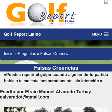
Golf Report Latino
MENU
Directorio
Inicio
»
Preguntas
»
Falsas Creencias
Noticias
Falsas Creencias
Categorias
«Puedes repetir el golpe cuando alguien de tu partida
habla o te molesta inesperadamente, sin intención.»
Escrito por Efraín Manuel Alvarado Turbay
ealvaradot@gmail.com