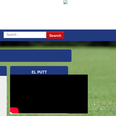
EL PUTT