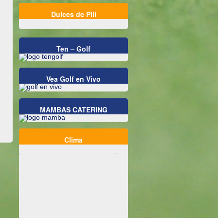
Dulces de Pili
Ten – Golf
Vea Golf en Vivo
MAMBAS CATERING
Clima