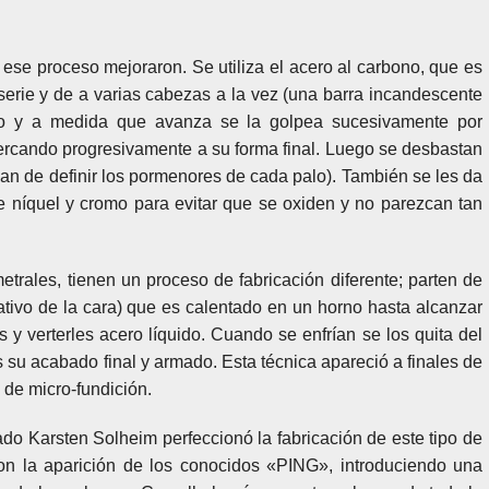
 ese proceso mejoraron. Se utiliza el acero al carbono, que es
serie y de a varias cabezas a la vez (una barra incandescente
ito y a medida que avanza se la golpea sucesivamente por
ercando progresivamente a su forma final. Luego se desbastan
inan de definir los pormenores de cada palo). También se les da
e níquel y cromo para evitar que se oxiden y no parezcan tan
metrales, tienen un proceso de fabricación diferente; parten de
tivo de la cara) que es calentado en un horno hasta alcanzar
 y verterles acero líquido. Cuando se enfrían se los quita del
 su acabado final y armado. Esta técnica apareció a finales de
 de micro-fundición.
do Karsten Solheim perfeccionó la fabricación de este tipo de
con la aparición de los conocidos «PING», introduciendo una