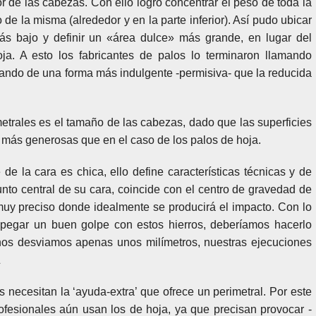
r de las cabezas. Con ello logró concentrar el peso de toda la
de la misma (alrededor y en la parte inferior). Así pudo ubicar
s bajo y definir un «área dulce» más grande, en lugar del
ja. A esto los fabricantes de palos lo terminaron llamando
ando de una forma más indulgente -permisiva- que la reducida
.
imetrales es el tamaño de las cabezas, dado que las superficies
 más generosas que en el caso de los palos de hoja.
 de la cara es chica, ello define características técnicas y de
nto central de su cara, coincide con el centro de gravedad de
muy preciso donde idealmente se producirá el impacto. Con lo
 pegar un buen golpe con estos hierros, deberíamos hacerlo
i nos desviamos apenas unos milímetros, nuestras ejecuciones
 necesitan la ‘ayuda-extra’ que ofrece un perimetral. Por este
ofesionales aún usan los de hoja, ya que precisan provocar -