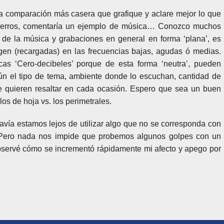
na comparación más casera que grafique y aclare mejor lo que
hierros, comentaría un ejemplo de música… Conozco muchos
tar de la música y grabaciones en general en forma ‘plana’, es
igen (recargadas) en las frecuencias bajas, agudas ó medias.
ticas ‘Cero-decibeles’ porque de esta forma ‘neutra’, pueden
gún el tipo de tema, ambiente donde lo escuchan, cantidad de
ue quieren resaltar en cada ocasión. Espero que sea un buen
os de hoja vs. los perimetrales.
davía estamos lejos de utilizar algo que no se corresponda con
. Pero nada nos impide que probemos algunos golpes con un
observé cómo se incrementó rápidamente mi afecto y apego por