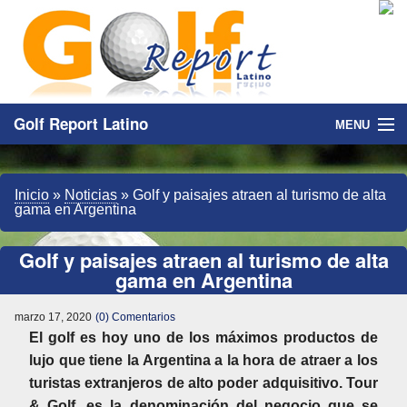
Golf Report Latino
MENU
Directorio
Inicio
»
Noticias
»
Golf y paisajes atraen al turismo de alta
Noticias
gama en Argentina
Categorias
Golf y paisajes atraen al turismo de alta
gama en Argentina
marzo 17, 2020
(0) Comentarios
El golf es hoy uno de los máximos productos de
lujo que tiene la Argentina a la hora de atraer a los
turistas extranjeros de alto poder adquisitivo. Tour
& Golf, es la denominación del negocio que se