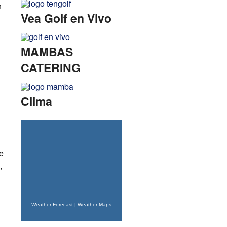
n
Vea Golf en Vivo
MAMBAS
CATERING
Clima
e
,
Weather Forecast
|
Weather Maps