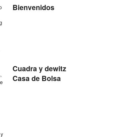
Bienvenidos
o
g
l
Cuadra y dewitz
,
Casa de Bolsa
te
 y