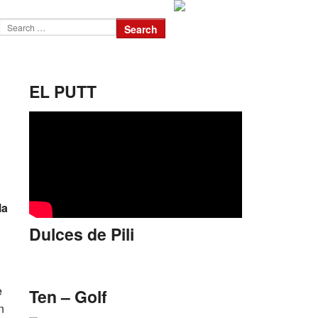
EL PUTT
la
Dulces de Pili
e
Ten – Golf
n