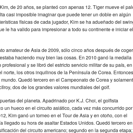
 Kim, de 20 años, se planteó con apenas 12. Tiger mueve el pal
sulta casi imposible imaginar que puede tener un doble en algún
erísticas físicas de cada jugador, Kim se ha adueñado del swin
ue le ha valido para impresionar a todo su continente e iniciar e
ato amateur de Asia de 2009, sólo cinco años después de coger
 estaba haciendo muy bien las cosas. En 2010 ganó la medalla
profesional y se libró del estricto servicio militar de su país, en
l norte, los otros inquilinos de la Península de Corea. Entonces
 el mundo. Quedó tercero en el Campeonato de Corea y solamen
Ilroy, dos de los grandes valores mundiales del golf.
uertas del planeta. Apadrinado por K.J. Choi, el golfista
 un hueco en el circuito asiático, cada vez más concurrido por
12, Kim ganó un torneo en el Tour de Asia y en otoño, con el
ía llegado su hora de asaltar Estados Unidos. Quedó tercero en
sificación del circuito americano; segundo en la segunda etapa;