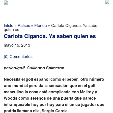
Golf Report Latino
MENU
Directorio
Inicio
»
Paises
»
Florida
»
Carlota Ciganda. Ya saben
quien es
Noticias
Carlota Ciganda. Ya saben quien es
Categorias
mayo 15, 2013
(0) Comentarios
periodigolf. Guillermo Salmeron
Necesita el golf español como el beber, otro número
uno mundial pero da la sensación que en el golf
masculino la cosa está complicada con McIlroy y
Woods como serenos de una puerta que parece
infranqueable hoy por hoy para el único jugador que
podría llamar a ella, Sergio García.