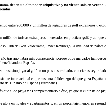
 tienen un alto poder adquisitivo y no vienen sólo en verano: ése e
tiendas.
endo entre 900.000 y un millón de jugadores de golf extranjeros», expl
illón de turistas extranjeros interesados en practicar golf, y aunque de
tigioso Club de Golf Valderrama, Javier Reviriego, la rivalidad de país
 año tras año habrá más competencia, porque otros mercados han descub
 beneficiando a España.
turas, sino jugar al golf en un país desarrollado, con ciertas seguridade
 visitante internacional el que sustenta el liderazgo del que goza Espa
tuto de Turismo de España (Turespaña).
ás que el de playa y es complementario a éste, ya que si el turista de pl
se aloja en hoteles y apartamentos y, en un porcentaje menor, en segund