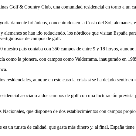
inas Golf & Country Club, una comunidad residencial en torno a un camp
yoritariamente británicos, concentrados en la Costa del Sol; alemanes, e
y alemanes se han ido reduciendo, los nórdicos que visitan España para 
o vertiginoso» de campos de golf.
 nuestro país contaba con 350 campos de entre 9 y 18 hoyos, aunque in
lucía como la pionera, con campos como Valderrama, inaugurado en 1985
nca.
residenciales, aunque en este caso la crisis sí se ha dejado sentir en «l
sidencial asociado a dos campos de golf con una facturación prevista p
ores Nacionales, que disponen de dos establecimientos con campos propi
 es un turista de calidad, que gasta más dinero y, al final, España tie