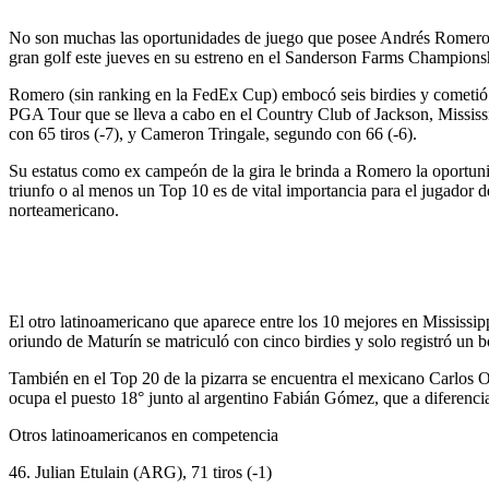
No son muchas las oportunidades de juego que posee Andrés Romero ba
gran golf este jueves en su estreno en el Sanderson Farms Champions
Romero (sin ranking en la FedEx Cup) embocó seis birdies y cometió a
PGA Tour que se lleva a cabo en el Country Club of Jackson, Mississ
con 65 tiros (-7), y Cameron Tringale, segundo con 66 (-6).
Su estatus como ex campeón de la gira le brinda a Romero la oportuni
triunfo o al menos un Top 10 es de vital importancia para el jugador 
norteamericano.
El otro latinoamericano que aparece entre los 10 mejores en Mississi
oriundo de Maturín se matriculó con cinco birdies y solo registró un 
También en el Top 20 de la pizarra se encuentra el mexicano Carlos O
ocupa el puesto 18° junto al argentino Fabián Gómez, que a diferencia d
Otros latinoamericanos en competencia
46. Julian Etulain (ARG), 71 tiros (-1)