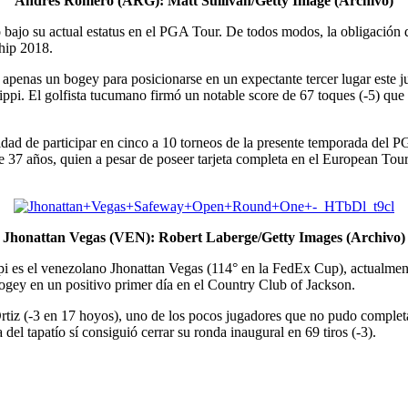
Andrés Romero (ARG): Matt Sullivan/Getty Image (Archivo)
jo su actual estatus en el PGA Tour. De todos modos, la obligación de 
hip 2018.
penas un bogey para posicionarse en un expectante tercer lugar este j
ippi. El golfista tucumano firmó un notable score de 67 toques (-5) q
dad de participar en cinco a 10 torneos de la presente temporada del 
de 37 años, quien a pesar de poseer tarjeta completa en el European Tour
Jhonattan Vegas (VEN): Robert Laberge/Getty Images (Archivo)
ppi es el venezolano Jhonattan Vegas (114° en la FedEx Cup), actualmen
bogey en un positivo primer día en el Country Club of Jackson.
rtiz (-3 en 17 hoyos), uno de los pocos jugadores que no pudo complet
el tapatío sí consiguió cerrar su ronda inaugural en 69 tiros (-3).