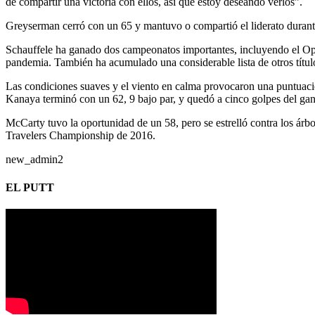
de compartir una victoria con ellos, así que estoy deseando verlos”.
Greyserman cerró con un 65 y mantuvo o compartió el liderato durante
Schauffele ha ganado dos campeonatos importantes, incluyendo el Open
pandemia. También ha acumulado una considerable lista de otros tít
Las condiciones suaves y el viento en calma provocaron una puntuaci
Kanaya terminó con un 62, 9 bajo par, y quedó a cinco golpes del gan
McCarty tuvo la oportunidad de un 58, pero se estrelló contra los ár
Travelers Championship de 2016.
new_admin2
EL PUTT