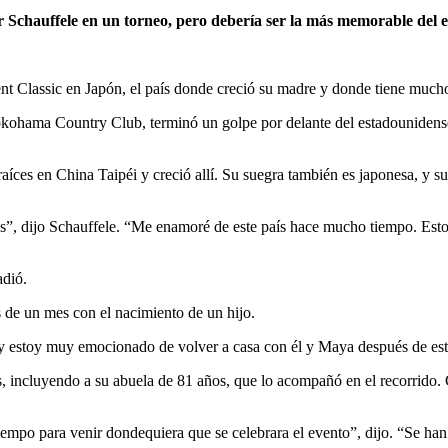
r Schauffele en un torneo, pero debería ser la más memorable del 
ent Classic en Japón, el país donde creció su madre y donde tiene much
 Yokohama Country Club, terminó un golpe por delante del estadounide
íces en China Taipéi y creció allí. Su suegra también es japonesa, y su
os”, dijo Schauffele. “Me enamoré de este país hace mucho tiempo. Estoy
adió.
 de un mes con el nacimiento de un hijo.
e y estoy muy emocionado de volver a casa con él y Maya después de est
tes, incluyendo a su abuela de 81 años, que lo acompañó en el recorrid
po para venir dondequiera que se celebrara el evento”, dijo. “Se han