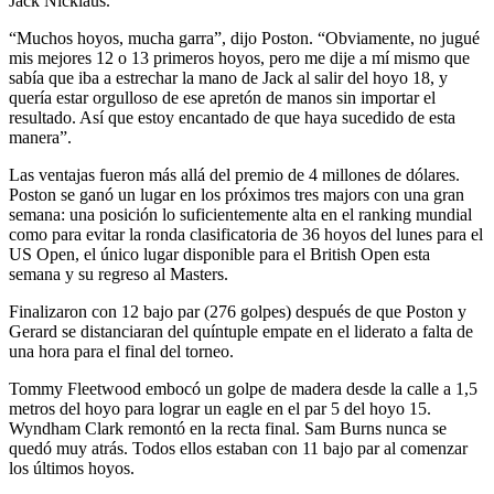
Jack Nicklaus.
“Muchos hoyos, mucha garra”, dijo Poston. “Obviamente, no jugué
mis mejores 12 o 13 primeros hoyos, pero me dije a mí mismo que
sabía que iba a estrechar la mano de Jack al salir del hoyo 18, y
quería estar orgulloso de ese apretón de manos sin importar el
resultado. Así que estoy encantado de que haya sucedido de esta
manera”.
Las ventajas fueron más allá del premio de 4 millones de dólares.
Poston se ganó un lugar en los próximos tres majors con una gran
semana: una posición lo suficientemente alta en el ranking mundial
como para evitar la ronda clasificatoria de 36 hoyos del lunes para el
US Open, el único lugar disponible para el British Open esta
semana y su regreso al Masters.
Finalizaron con 12 bajo par (276 golpes) después de que Poston y
Gerard se distanciaran del quíntuple empate en el liderato a falta de
una hora para el final del torneo.
Tommy Fleetwood embocó un golpe de madera desde la calle a 1,5
metros del hoyo para lograr un eagle en el par 5 del hoyo 15.
Wyndham Clark remontó en la recta final. Sam Burns nunca se
quedó muy atrás. Todos ellos estaban con 11 bajo par al comenzar
los últimos hoyos.