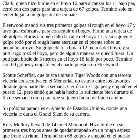
Clark, quien hizo birdie en el hoyo 16 para alcanzar los 11 bajo par,
cerró con dos pares para una tarjeta de 67 golpes. Terminó solo en
tercer lugar, a un golpe del desempate.
Fleetwood mandó sus tres primeros golpes al rough en el hoyo 17 y
tuvo que esforzarse para conseguir un bogey. Firmó una tarjeta de
68 golpes. Burns también falló la calle del hoyo 17, y su siguiente
golpe rodó por el rough hasta aterrizar en el puente sobre un
pequeño arroyo. Su golpe dejó la bola a 12 metros del hoyo, y su
putt largo rozó el hoyo, pero de alguna manera se quedó fuera. Un
putt para birdie de 3 metros en el hoyo 18 falló por poco. Terminó
con 69 golpes y empató en el cuarto puesto con Fleetwood.
Scottie Scheffler, que busca unirse a Tiger Woods con una tercera
victoria consecutiva en el Memorial, no estuvo entre los favoritos
durante gran parte de la semana. Cerró con 71 golpes y empató en el
puesto 12, pero sintió que había hecho lo suficiente bien durante el
fin de semana como para que su juego fuera por buen camino.
Su próxima parada es el Abierto de Estados Unidos, donde una
victoria le daría el Grand Slam de su carrera.
Rory McIlroy lleva 0 de 14 en el Memorial. Hizo birdie en sus
primeros tres hoyos antes de quedar atrapado en un rough espeso
que frenó su ritmo. Terminó con 68 golpes y empató en el puesto