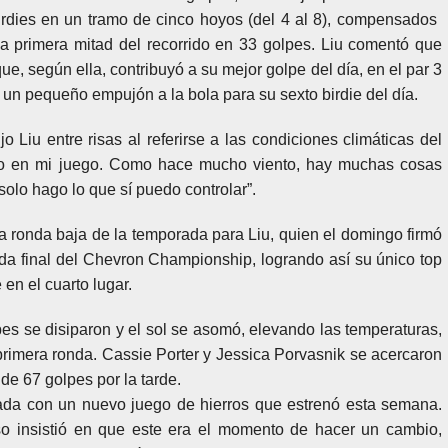
rdies en un tramo de cinco hoyos (del 4 al 8), compensados ​​
la primera mitad del recorrido en 33 golpes. Liu comentó que
que, según ella, contribuyó a su mejor golpe del día, en el par 3
o un pequeño empujón a la bola para su sexto birdie del día.
ijo Liu entre risas al referirse a las condiciones climáticas del
o en mi juego. Como hace mucho viento, hay muchas cosas
solo hago lo que sí puedo controlar”.
ca ronda baja de la temporada para Liu, quien el domingo firmó
nda final del Chevron Championship, logrando así su único top
en el cuarto lugar.
bes se disiparon y el sol se asomó, elevando las temperaturas,
 primera ronda. Cassie Porter y Jessica Porvasnik se acercaron
de 67 golpes por la tarde.
da con un nuevo juego de hierros que estrenó esta semana.
o insistió en que este era el momento de hacer un cambio,