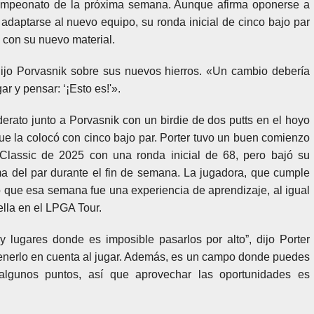
campeonato de la próxima semana. Aunque afirma oponerse a
 adaptarse al nuevo equipo, su ronda inicial de cinco bajo par
 con su nuevo material.
jo Porvasnik sobre sus nuevos hierros. «Un cambio debería
gar y pensar: ‘¡Esto es!'».
derato junto a Porvasnik con un birdie de dos putts en el hoyo
que la colocó con cinco bajo par. Porter tuvo un buen comienzo
Classic de 2025 con una ronda inicial de 68, pero bajó su
a del par durante el fin de semana. La jugadora, que cumple
jo que esa semana fue una experiencia de aprendizaje, al igual
lla en el LPGA Tour.
lugares donde es imposible pasarlos por alto”, dijo Porter
 tenerlo en cuenta al jugar. Además, es un campo donde puedes
lgunos puntos, así que aprovechar las oportunidades es