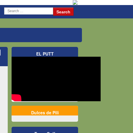
l
EL PUTT
Dulces de Pili