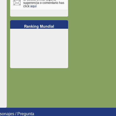
sugerencia o comentario has
click
aquí
Ranking Mundial
sonajes
/
Pregunta