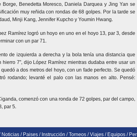
ne Borge, Benedetta Moresco, Daniela Darquea y Jing Yan se
ificación muy reñida con rondas de 68 golpes. Por la tarde se
adaud, Minji Kang, Jennifer Kupcho y Youmin Hwang.
pez Ramírez logró un hoyo en uno en el hoyo 13, par 3, desde
erminar con un par 71.
ento de izquierda a derecha y la bola tenía una distancia que
 hierro 7”, dijo López Ramírez mientras dudaba entre usar un
se quedó a dos metros del hoyo, con un fade perfecto. Se quedó
tró rodando; levanté el palo con las manos en alto. Pensé:
iganda, comenzó con una ronda de 72 golpes, par del campo,
, par 5.
/
Noticias
/
Paises
/
Instrucción
/
Torneos
/
Viajes
/
Equipos
/
Per