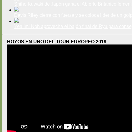
Shiho Kuwaki de Japón gana el Abierto Británico femeni
Davis Riley cierra con fuerza y ​​se coloca líder de un go
Yealimi Noh aprovecha el bajón final de Ryu para conseg
HOYOS EN UNO DEL TOUR EUROPEO 2019