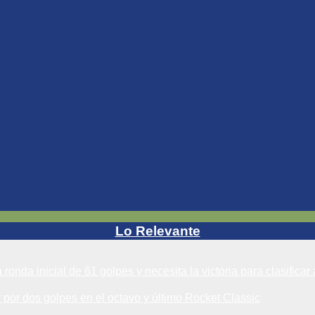
Lo Relevante
da inicial de 61 golpes y necesita la victoria para clasificar
 por dos golpes en el octavo y último Rocket Classic