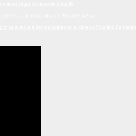
no en el segundo hoyo de playoffs
lpe de cara a la ronda final del Rocket Classic
uir una ventaja de tres golpes en el Abierto Británico Femenin