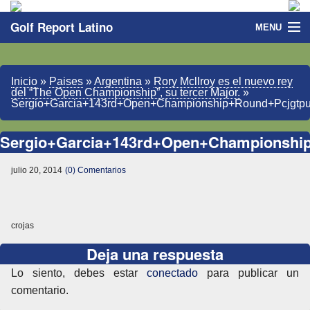
Golf Report Latino
MENU
Directorio
Inicio
»
Paises
»
Argentina
»
Rory Mcllroy es el nuevo rey
Noticias
del “The Open Championship”, su tercer Major.
»
Sergio+Garcia+143rd+Open+Championship+Round+Pcjgtp
Categorias
Sergio+Garcia+143rd+Open+Championshi
julio 20, 2014
(0) Comentarios
crojas
Deja una respuesta
Lo siento, debes estar
conectado
para publicar un
comentario.