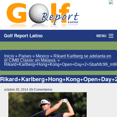
Golf Report Latino
MENU
Directorio
Inicio
»
Paises
»
Mexico
»
Rikard Karlberg se adelanta en
Noticias
el CIMB Classic en Malasia.
»
Rikard+Karlberg+Hong+Kong+Open+Day+2+SbaNfc99_m9l
Categorias
Rikard+Karlberg+Hong+Kong+Open+Day+
octubre 30, 2014
(0) Comentarios