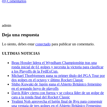
(0) Comentarios
admin
Deja una respuesta
Lo siento, debes estar
conectado
para publicar un comentario.
ULTIMAS NOTICIAS
Beau Hossler lidera el Wyndham Championship tras una
ronda inicial de 61 golpes y necesita la victoria para clasificar
a los Playoffs de la FedExCup.
Michael Thorbjornsen gana su primer título del PGA Tour por
dos golpes en el octavo y último Rocket Classic
Shiho Kuwaki de Japón gana el Abierto Británico femenino
en el segundo hoyo de playoffs
Davis Riley cierra con fuerza y ​​se coloca líder de un golpe de
cara a la ronda final del Rocket Classic
Yealimi Noh aprovecha el bajón final de Ryu para conseguir
una ventaja de tres golpes en el Abierto Británico Femenino