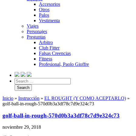
Accesorios
Otros
Palos
Vestimenta
Viajes
Personajes
Preguntas
Arbitro
Club Fitter
Falsas Creencias
Fitness
Profesional, Paolo Gioffre
Inicio
»
Instrucción
»
EL ROUGHT (Y COMO ACEPTARLO)
»
golf-ball-in-rough-570d0b3a3df78c7d9e324c73
golf-ball-in-rough-570d0b3a3df78c7d9e324c73
noviembre 29, 2018