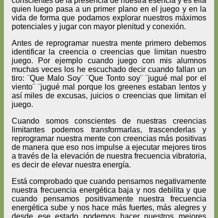
conscientes de la presencia de nuestra esencia y es ella
quien luego pasa a un primer plano en el juego y en la
vida de forma que podamos explorar nuestros máximos
potenciales y jugar con mayor plenitud y conexión.
Antes de reprogramar nuestra mente primero debemos
identificar la creencia o creencias que limitan nuestro
juego. Por ejemplo cuando juego con mis alumnos
muchas veces los he escuchado decir cuando fallan un
tiro: ¨Que Malo Soy¨ ¨Que Tonto soy¨ ¨jugué mal por el
viento¨ ¨jugué mal porque los greenes estaban lentos y
así miles de excusas, juicios o creencias que limitan el
juego.
Cuando somos conscientes de nuestras creencias
limitantes podemos transformarlas, trascenderlas y
reprogramar nuestra mente con creencias más positivas
de manera que eso nos impulse a ejecutar mejores tiros
a través de la elevación de nuestra frecuencia vibratoria,
es decir de elevar nuestra energía.
Está comprobado que cuando pensamos negativamente
nuestra frecuencia energética baja y nos debilita y que
cuando pensamos positivamente nuestra frecuencia
energética sube y nos hace más fuertes, más alegres y
desde ese estado podemos hacer nuestros mejores