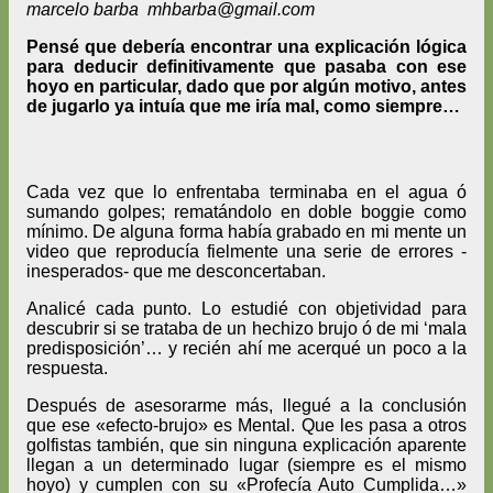
marcelo barba mhbarba@gmail.com
Pensé que debería encontrar una explicación lógica
para deducir definitivamente que pasaba con ese
hoyo en particular, dado que por algún motivo, antes
de jugarlo ya intuía que me iría mal, como siempre…
Cada vez que lo enfrentaba terminaba en el agua ó
sumando golpes; rematándolo en doble boggie como
mínimo. De alguna forma había grabado en mi mente un
video que reproducía fielmente una serie de errores -
inesperados- que me desconcertaban.
Analicé cada punto. Lo estudié con objetividad para
descubrir si se trataba de un hechizo brujo ó de mi ‘mala
predisposición’… y recién ahí me acerqué un poco a la
respuesta.
Después de asesorarme más, llegué a la conclusión
que ese «efecto-brujo» es Mental. Que les pasa a otros
golfistas también, que sin ninguna explicación aparente
llegan a un determinado lugar (siempre es el mismo
hoyo) y cumplen con su «Profecía Auto Cumplida…»