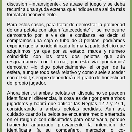
discusión –intransigente-, se atrase el juego y se deba
recurrir a una ayuda externa que indique una salida más
formal al inconveniente.
Para estos casos, para tratar de demostrar la propiedad
de una pelota con algún ‘antecedente’… se me ocurre
demostrarlo por la vía de la confianza, es decir, si
compramos una caja o tubo de 3 pelotas, podríamos
exponer que la no identificada formaría parte del trío que
adquirimos, ya que por su estado, marca y número
coincidiría con las otras dos pelotas que aún
resguardamos, con lo cual, por esta vía ‘podríamos’
demostrar –lo digo potencialmente- el origen de la
esfera, aunque todo será relativo y como suele suceder
con el Golf, siempre dependerá del grado de honestidad
del propio jugador.
Ahora bien, si ambas pelotas en disputa no se pueden
identificar ni diferenciar, la cosa es de rigor para ambos
jugadores y habrá que aplicar las Reglas 12-2 y 27-1,
considerando a ambas pelotas perdidas. Aun así,
cuidado cuando la pelota se encuentra medio enterrada
en el rough o con dificultades para observarla, porque
habiendo anunciado previamente la intención de
identificarla (a su compañero, marcador o co-