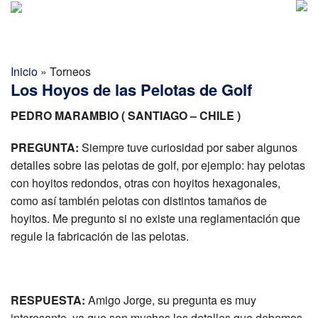
Golf Report Latino
MENU
Directorio
Inicio
»
Torneos
Los Hoyos de las Pelotas de Golf
Noticias
PEDRO MARAMBIO ( SANTIAGO – CHILE )
Categorias
PREGUNTA:
Siempre tuve curiosidad por saber algunos
detalles sobre las pelotas de golf, por ejemplo: hay pelotas
con hoyitos redondos, otras con hoyitos hexagonales,
como así también pelotas con distintos tamaños de
hoyitos. Me pregunto si no existe una reglamentación que
regule la fabricación de las pelotas.
RESPUESTA:
Amigo Jorge, su pregunta es muy
interesante, ya que son muchos los detalles que debemos