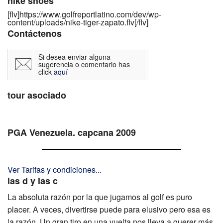
nike shoes
[flv]https://www.golfreportlatino.com/dev/wp-
content/uploads/nike-tiger-zapato.flv[/flv]
Contáctenos
Si desea enviar alguna
sugerencia o comentario has
click
aquí
tour asociado
PGA Venezuela. capcana 2009
Ver Tarifas y condiciones...
las d y las c
La absoluta razón por la que jugamos al golf es puro
placer. A veces, divertirse puede para elusivo pero esa es
la razón. Un gran tiro en una vuelta nos lleva a querer más.