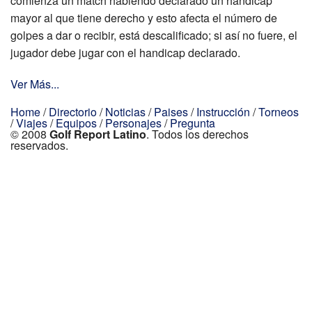
comienza un match habiendo declarado un handicap
mayor al que tiene derecho y esto afecta el número de
golpes a dar o recibir, está descalificado; si así no fuere, el
jugador debe jugar con el handicap declarado.
Ver Más...
Home
/
Directorio
/
Noticias
/
Paises
/
Instrucción
/
Torneos
/
Viajes
/
Equipos
/
Personajes
/
Pregunta
© 2008
Golf Report Latino
. Todos los derechos
reservados.