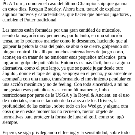
PGA Tour , como en el caso del último Championship que ganara
en estos días, Reegan Bradrley. Ahora bien, trataré de explicar
algunos motivos y características, que hacen que buenos jugadores ,
cambien el Putter tradicional.
Las manos están formadas por una gran cantidad de músculos,
siendo la mayoría muy pequeños, por lo tanto, en una situación
tensa, no lo podemos manejar como lo deseamos, haciendo que al
golpear la pelota la cara del palo, se abra o se cierre, golpeando sin
ningún control. De allí que muchos entrenadores de juego corto,
aconsejen en tratar de no tensionar esos pequeños músculos, para
lograr un golpe de putt sólido. Entonces es más fácil, buscar alguna
alternativa, como el putt largo, ya que se puede jugar desde otro
ángulo , donde el tope del grip, se apoya en el pecho, y solamente se
acompaña con una mano, transformando el movimiento pendular en
una acción mecánica y no de feeling. Con toda sinceridad, a mi no
me gustan esos putt altos, y así como últimamente, hubo
restricciones por parte de la USGA y la Royal & Ancient, en el uso
de materiales, como el tamaño de la cabeza de los Drivers, la
profundidad de las estrías , sobre todo en los Wedge, y alguna otra
cosa que en estos momentos no recuerdo, fueron objeto de
normativas para proteger la forma de jugar al golf, como se jugó
siempre.
Espero, se siga privilegiando el feeling y la sensibilidad, sobre todo