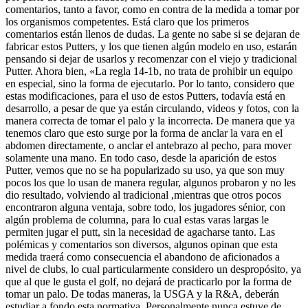
comentarios, tanto a favor, como en contra de la medida a tomar por
los organismos competentes. Está claro que los primeros
comentarios están llenos de dudas. La gente no sabe si se dejaran de
fabricar estos Putters, y los que tienen algún modelo en uso, estarán
pensando si dejar de usarlos y recomenzar con el viejo y tradicional
Putter. Ahora bien, «La regla 14-1b, no trata de prohibir un equipo
en especial, sino la forma de ejecutarlo. Por lo tanto, considero que
estas modificaciones, para el uso de estos Putters, todavía está en
desarrollo, a pesar de que ya están circulando, videos y fotos, con la
manera correcta de tomar el palo y la incorrecta. De manera que ya
tenemos claro que esto surge por la forma de anclar la vara en el
abdomen directamente, o anclar el antebrazo al pecho, para mover
solamente una mano. En todo caso, desde la aparición de estos
Putter, vemos que no se ha popularizado su uso, ya que son muy
pocos los que lo usan de manera regular, algunos probaron y no les
dio resultado, volviendo al tradicional ,mientras que otros pocos
encontraron alguna ventaja, sobre todo, los jugadores sénior, con
algún problema de columna, para lo cual estas varas largas le
permiten jugar el putt, sin la necesidad de agacharse tanto. Las
polémicas y comentarios son diversos, algunos opinan que esta
medida traerá como consecuencia el abandono de aficionados a
nivel de clubs, lo cual particularmente considero un despropósito, ya
que al que le gusta el golf, no dejará de practicarlo por la forma de
tomar un palo. De todas maneras, la USGA y la R&A, deberán
estudiar a fondo esta normativa. Personalmente nunca estuve de