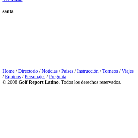
santa
Home
/
Directorio
/
Noticias
/
Paises
/
Instrucción
/
Torneos
/
Viajes
/
Equipos
/
Personajes
/
Pregunta
© 2008
Golf Report Latino
. Todos los derechos reservados.