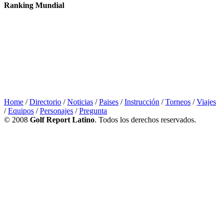
Ranking Mundial
Home
/
Directorio
/
Noticias
/
Paises
/
Instrucción
/
Torneos
/
Viajes
/
Equipos
/
Personajes
/
Pregunta
© 2008
Golf Report Latino
. Todos los derechos reservados.