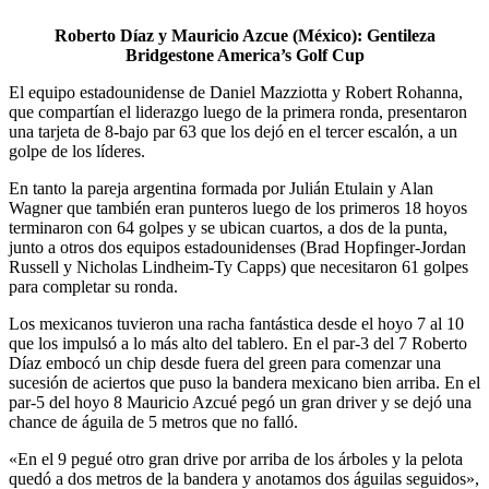
Roberto Díaz y Mauricio Azcue (México): Gentileza
Bridgestone America’s Golf Cup
El equipo estadounidense de Daniel Mazziotta y Robert Rohanna,
que compartían el liderazgo luego de la primera ronda, presentaron
una tarjeta de 8-bajo par 63 que los dejó en el tercer escalón, a un
golpe de los líderes.
En tanto la pareja argentina formada por Julián Etulain y Alan
Wagner que también eran punteros luego de los primeros 18 hoyos
terminaron con 64 golpes y se ubican cuartos, a dos de la punta,
junto a otros dos equipos estadounidenses (Brad Hopfinger-Jordan
Russell y Nicholas Lindheim-Ty Capps) que necesitaron 61 golpes
para completar su ronda.
Los mexicanos tuvieron una racha fantástica desde el hoyo 7 al 10
que los impulsó a lo más alto del tablero. En el par-3 del 7 Roberto
Díaz embocó un chip desde fuera del green para comenzar una
sucesión de aciertos que puso la bandera mexicano bien arriba. En el
par-5 del hoyo 8 Mauricio Azcué pegó un gran driver y se dejó una
chance de águila de 5 metros que no falló.
«En el 9 pegué otro gran drive por arriba de los árboles y la pelota
quedó a dos metros de la bandera y anotamos dos águilas seguidos»,