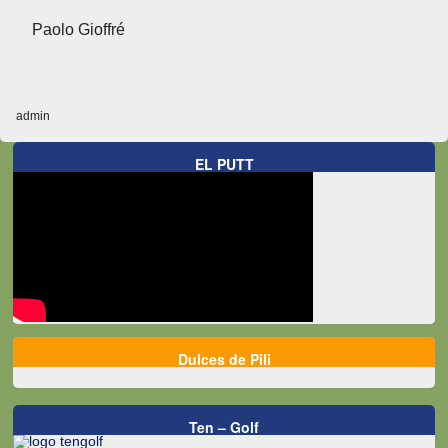
Paolo Gioffré
admin
EL PUTT
Dulces de Pili
Ten – Golf