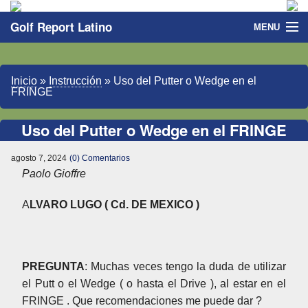
Golf Report Latino
MENU
Directorio
Inicio
»
Instrucción
»
Uso del Putter o Wedge en el
Noticias
FRINGE
Categorias
Uso del Putter o Wedge en el FRINGE
agosto 7, 2024
(0) Comentarios
Paolo Gioffre
A
LVARO LUGO ( Cd. DE MEXICO )
PREGUNTA
: Muchas veces tengo la duda de utilizar
el Putt o el Wedge ( o hasta el Drive ), al estar en el
FRINGE . Que recomendaciones me puede dar ?