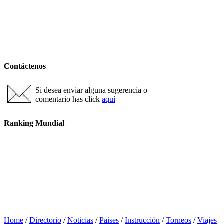
Contáctenos
Si desea enviar alguna sugerencia o
comentario has click
aquí
Ranking Mundial
Home
/
Directorio
/
Noticias
/
Paises
/
Instrucción
/
Torneos
/
Viajes