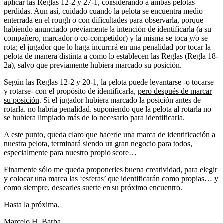
aplicar las Reglas 12-2 y 27-1, considerando a ambas pelotas
perdidas. Aun así, cuidado cuando la pelota se encuentra medio
enterrada en el rough o con dificultades para observarla, porque
habiendo anunciado previamente la intención de identificarla (a su
compañero, marcador o co-competidor) y la misma se toca y/o se
rota; el jugador que lo haga incurrirá en una penalidad por tocar la
pelota de manera distinta a como lo establecen las Reglas (Regla 18-
2a), salvo que previamente hubiera marcado su posición.
Según las Reglas 12-2 y 20-1, la pelota puede levantarse -o tocarse
y rotarse- con el propósito de identificarla,
pero después de marcar
su posición
. Si el jugador hubiera marcado la posición antes de
rotarla, no habría penalidad, suponiendo que la pelota al rotarla no
se hubiera limpiado más de lo necesario para identificarla.
A este punto, queda claro que hacerle una marca de identificación a
nuestra pelota, terminará siendo un gran negocio para todos,
especialmente para nuestro propio score…
Finamente sólo me queda proponerles buena creatividad, para elegir
y colocar una marca las ‘esferas’ que identificarán como propias… y
como siempre, desearles suerte en su próximo encuentro.
Hasta la próxima.
Marcelo H. Barba