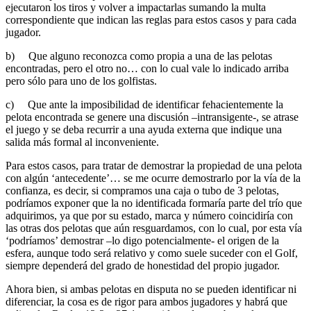
ejecutaron los tiros y volver a impactarlas sumando la multa
correspondiente que indican las reglas para estos casos y para cada
jugador.
b) Que alguno reconozca como propia a una de las pelotas
encontradas, pero el otro no… con lo cual vale lo indicado arriba
pero sólo para uno de los golfistas.
c) Que ante la imposibilidad de identificar fehacientemente la
pelota encontrada se genere una discusión –intransigente-, se atrase
el juego y se deba recurrir a una ayuda externa que indique una
salida más formal al inconveniente.
Para estos casos, para tratar de demostrar la propiedad de una pelota
con algún ‘antecedente’… se me ocurre demostrarlo por la vía de la
confianza, es decir, si compramos una caja o tubo de 3 pelotas,
podríamos exponer que la no identificada formaría parte del trío que
adquirimos, ya que por su estado, marca y número coincidiría con
las otras dos pelotas que aún resguardamos, con lo cual, por esta vía
‘podríamos’ demostrar –lo digo potencialmente- el origen de la
esfera, aunque todo será relativo y como suele suceder con el Golf,
siempre dependerá del grado de honestidad del propio jugador.
Ahora bien, si ambas pelotas en disputa no se pueden identificar ni
diferenciar, la cosa es de rigor para ambos jugadores y habrá que