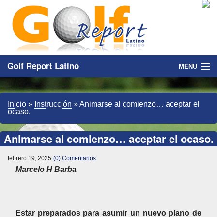
Golf Report Latino
MENU
Directorio
Inicio
»
Instrucción
»
Animarse al comienzo… aceptar el
Noticias
ocaso.
Categorias
Animarse al comienzo… aceptar el ocaso.
febrero 19, 2025
(0) Comentarios
Marcelo H Barba
Estar preparados para asumir un nuevo plano de