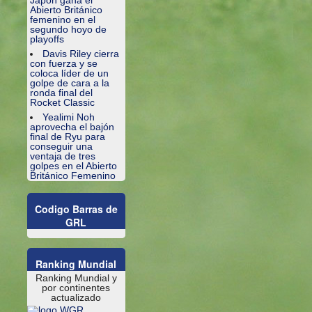
Japón gana el
Abierto Británico
femenino en el
segundo hoyo de
playoffs
Davis Riley cierra
con fuerza y ​​se
coloca líder de un
golpe de cara a la
ronda final del
Rocket Classic
Yealimi Noh
aprovecha el bajón
final de Ryu para
conseguir una
ventaja de tres
golpes en el Abierto
Británico Femenino
Codigo Barras de
GRL
Ranking Mundial
Ranking Mundial y
por continentes
actualizado