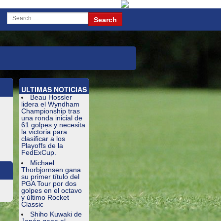
ULTIMAS NOTICIAS
Beau Hossler
lidera el Wyndham
Championship tras
una ronda inicial de
61 golpes y necesita
la victoria para
clasificar a los
Playoffs de la
FedExCup.
Michael
Thorbjornsen gana
su primer título del
PGA Tour por dos
golpes en el octavo
y último Rocket
Classic
Shiho Kuwaki de