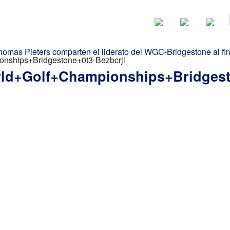
Noticias
Categorias
mas Pieters comparten el liderato del WGC-Bridgestone al fina
ships+Bridgestone+0t3-Bezbcrjl
d+Golf+Championships+Bridgest