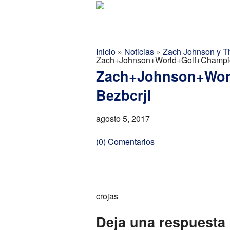
Golf Report Latino
Directorio
Inicio
»
Noticias
»
Zach Johnson y Tho
Zach+Johnson+World+Golf+Champion
Zach+Johnson+Worl
Bezbcrjl
agosto 5, 2017
(0) Comentarios
crojas
Deja una respuesta