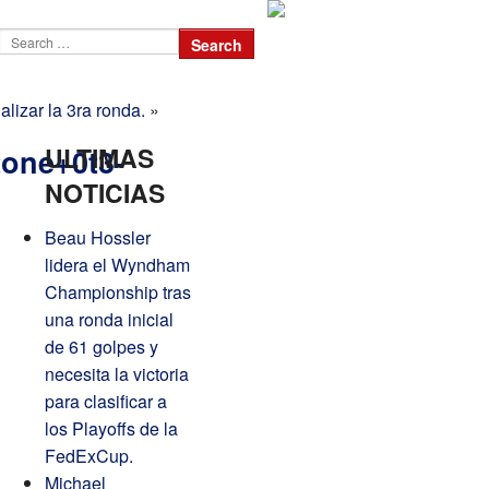
lizar la 3ra ronda.
»
ULTIMAS
one+0t3-
NOTICIAS
Beau Hossler
lidera el Wyndham
Championship tras
una ronda inicial
de 61 golpes y
necesita la victoria
para clasificar a
los Playoffs de la
FedExCup.
Michael