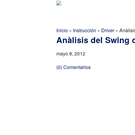
Golf Report Latino
Directorio
Inicio
»
Instrucción
»
Driver
»
Anàlis
Anàlisis del Swing
mayo 8, 2012
(0) Comentarios