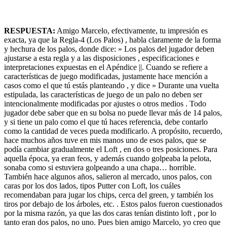
RESPUESTA:
Amigo Marcelo, efectivamente, tu impresión es
exacta, ya que la Regla-4 (Los Palos) , habla claramente de la forma
y hechura de los palos, donde dice: » Los palos del jugador deben
ajustarse a esta regla y a las disposiciones , especificaciones e
interpretaciones expuestas en el Apéndice ||. Cuando se refiere a
características de juego modificadas, justamente hace mención a
casos como el que tú estás planteando , y dice » Durante una vuelta
estipulada, las características de juego de un palo no deben ser
intencionalmente modificadas por ajustes o otros medios . Todo
jugador debe saber que en su bolsa no puede llevar más de 14 palos,
y si tiene un palo como el que tú haces referencia, debe contarlo
como la cantidad de veces pueda modificarlo. A propósito, recuerdo,
hace muchos años tuve en mis manos uno de esos palos, que se
podía cambiar gradualmente el Loft , en dos o tres posiciones. Para
aquella época, ya eran feos, y además cuando golpeaba la pelota,
sonaba como si estuviera golpeando a una chapa… horrible.
También hace algunos años, salieron al mercado, unos palos, con
caras por los dos lados, tipos Putter con Loft, los cuáles
recomendaban para jugar los chips, cerca del green, y también los
tiros por debajo de los árboles, etc. . Estos palos fueron cuestionados
por la misma razón, ya que las dos caras tenían distinto loft , por lo
tanto eran dos palos, no uno. Pues bien amigo Marcelo, yo creo que