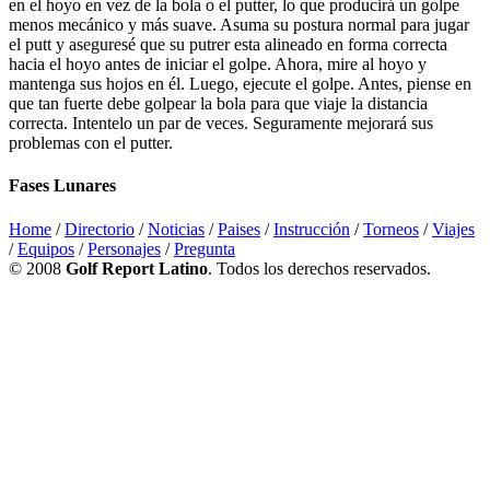
en el hoyo en vez de la bola o el putter, lo que producirá un golpe
menos mecánico y más suave. Asuma su postura normal para jugar
el putt y aseguresé que su putrer esta alineado en forma correcta
hacia el hoyo antes de iniciar el golpe. Ahora, mire al hoyo y
mantenga sus hojos en él. Luego, ejecute el golpe. Antes, piense en
que tan fuerte debe golpear la bola para que viaje la distancia
correcta. Intentelo un par de veces. Seguramente mejorará sus
problemas con el putter.
Fases Lunares
Home
/
Directorio
/
Noticias
/
Paises
/
Instrucción
/
Torneos
/
Viajes
/
Equipos
/
Personajes
/
Pregunta
© 2008
Golf Report Latino
. Todos los derechos reservados.