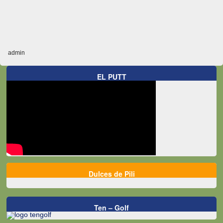
admin
EL PUTT
Dulces de Pili
Ten – Golf