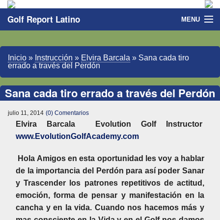
Golf Report Latino
MENU
Directorio
Inicio
»
Instrucción
»
Elvira Barcala
»
Sana cada tiro
Noticias
errado a través del Perdón
Categorias
Sana cada tiro errado a través del Perdón
julio 11, 2014
(0) Comentarios
Elvira Barcala Evolution Golf Instructor
www.EvolutionGolfAcademy.com
Hola Amigos en esta oportunidad les voy a hablar
de la importancia del Perdón para así poder Sanar
y Trascender los patrones repetitivos de actitud,
emoción, forma de pensar y manifestación en la
cancha y en la vida. Cuando nos hacemos más y
mas consciente en la Vida y en el Golf nos damos