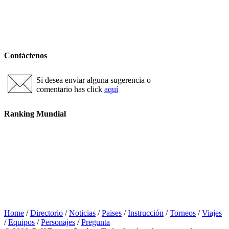
Contáctenos
Si desea enviar alguna sugerencia o
comentario has click
aquí
Ranking Mundial
Home
/
Directorio
/
Noticias
/
Paises
/
Instrucción
/
Torneos
/
Viajes
/
Equipos
/
Personajes
/
Pregunta