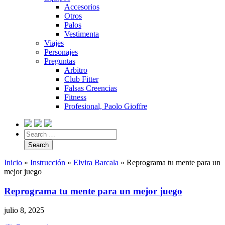
Accesorios
Otros
Palos
Vestimenta
Viajes
Personajes
Preguntas
Arbitro
Club Fitter
Falsas Creencias
Fitness
Profesional, Paolo Gioffre
Inicio
»
Instrucción
»
Elvira Barcala
»
Reprograma tu mente para un
mejor juego
Reprograma tu mente para un mejor juego
julio 8, 2025