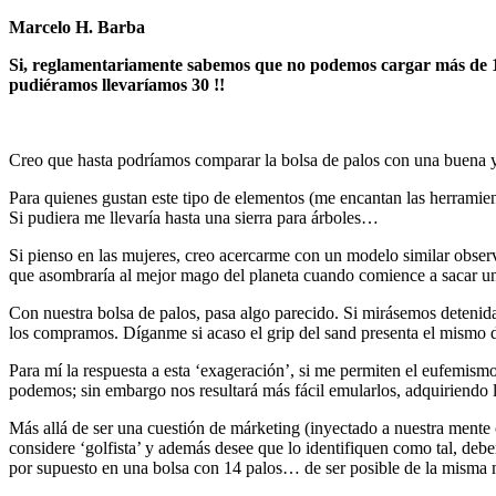
Marcelo H. Barba
Si, reglamentariamente sabemos que no podemos cargar más de 14 p
pudiéramos llevaríamos 30 !!
Creo que hasta podríamos comparar la bolsa de palos con una buena y
Para quienes gustan este tipo de elementos (me encantan las herramienta
Si pudiera me llevaría hasta una sierra para árboles…
Si pienso en las mujeres, creo acercarme con un modelo similar observan
que asombraría al mejor mago del planeta cuando comience a sacar un
Con nuestra bolsa de palos, pasa algo parecido. Si mirásemos detenida
los compramos. Díganme si acaso el grip del sand presenta el mismo des
Para mí la respuesta a esta ‘exageración’, si me permiten el eufemism
podemos; sin embargo nos resultará más fácil emularlos, adquiriendo 
Más allá de ser una cuestión de márketing (inyectado a nuestra mente c
considere ‘golfista’ y además desee que lo identifiquen como tal, debe
por supuesto en una bolsa con 14 palos… de ser posible de la misma