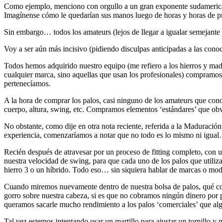
Como ejemplo, menciono con orgullo a un gran exponente sudamerican
Imagínense cómo le quedarían sus manos luego de horas y horas de prá
Sin embargo… todos los amateurs (lejos de llegar a igualar semejante 
Voy a ser aún más incisivo (pidiendo disculpas anticipadas a las cono
Todos hemos adquirido nuestro equipo (me refiero a los hierros y mad
cualquier marca, sino aquellas que usan los profesionales) compramos
pertenecíamos.
A la hora de comprar los palos, casi ninguno de los amateurs que con
cuerpo, altura, swing, etc. Compramos elementos ‘estándares’ que obvi
No obstante, como dije en otra nota reciente, referida a la Maduració
experiencia, comenzaríamos a notar que no todo es lo mismo ni igual… 
Recién después de atravesar por un proceso de fitting completo, con un
nuestra velocidad de swing, para que cada uno de los palos que utiliz
hierro 3 o un híbrido. Todo eso… sin siquiera hablar de marcas o mode
Cuando miremos nuevamente dentro de nuestra bolsa de palos, qué co
gorro sobre nuestra cabeza, si es que no cobramos ningún dinero por 
queramos sacarle mucho rendimiento a los palos ‘comerciales’ que alg
Tal vez estemos intentando usar un martillo para ajustar un tornillo y