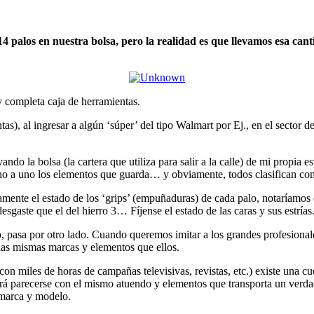
alos en nuestra bolsa, pero la realidad es que llevamos esa cantid
 completa caja de herramientas.
s), al ingresar a algún ‘súper’ del tipo Walmart por Ej., en el sector d
do la bolsa (la cartera que utiliza para salir a la calle) de mi propia e
o a uno los elementos que guarda… y obviamente, todos clasifican como
mente el estado de los ‘grips’ (empuñaduras) de cada palo, notaríamos 
gaste que el del hierro 3… Fíjense el estado de las caras y sus estrías
o, pasa por otro lado. Cuando queremos imitar a los grandes profesional
las mismas marcas y elementos que ellos.
on miles de horas de campañas televisivas, revistas, etc.) existe una c
rá parecerse con el mismo atuendo y elementos que transporta un verdader
 marca y modelo.