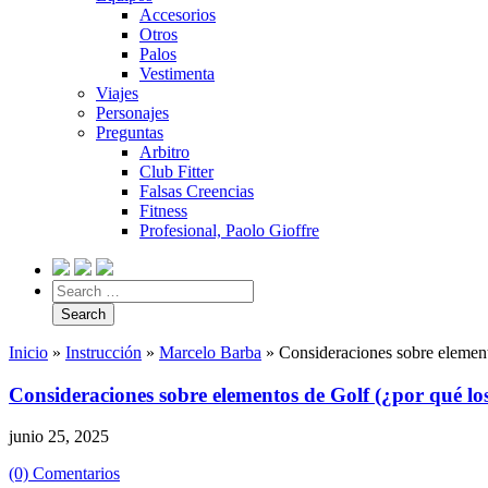
Accesorios
Otros
Palos
Vestimenta
Viajes
Personajes
Preguntas
Arbitro
Club Fitter
Falsas Creencias
Fitness
Profesional, Paolo Gioffre
Inicio
»
Instrucción
»
Marcelo Barba
»
Consideraciones sobre elemen
Consideraciones sobre elementos de Golf (¿por qué l
junio 25, 2025
(0) Comentarios