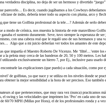
a verdadera disciplina, no deja de ser un hermoso y divertido “juego” y
bía que parecerlo… Es decir, cuando jugábamos a los Cowboys deberíam
ficiase de indio, debería tener todo su aspecto con pluma, arco y flech
so
que tiene un Golfista profesional de la tele…? Además de serlo debe
que a modo de crónica, nos muestra la historia de este maravilloso Golf
 se ganaba el sustento duramente. Seve, tuvo siempre la esperanza de
 mismo, con una cabeza real que le regaló uno de sus hermanos y una va
aches… Algo que a mi juicio deberían ver todos los amantes de este depo
istas que impartía el Maestro Roberto De Vicenzo. Me ‘filtré…’entre lo
ar a la pelota muy cerca de las banderas de 20, 50 y 100 metros. Les ha
utilizando exclusivamente un hierro 7, por Ej., inclusive para usarlo d
encontrarle las explicaciones (que puedo) a cada situación, como por ej.
el’ de golfistas, ya que nace y se utiliza en los niveles donde se prac
a obtener la mejor sensibilidad a la hora de ser precisos. Eso también e
 amateurs al que pertenecemos, que muy rara vez (nunca) practicamos má
is, el swing y las velocidades que imprimen los ‘Pro’ en cada uno de su
 de 60/70 MPH (Millas por Hora), el de los profesionales ronda y a ve