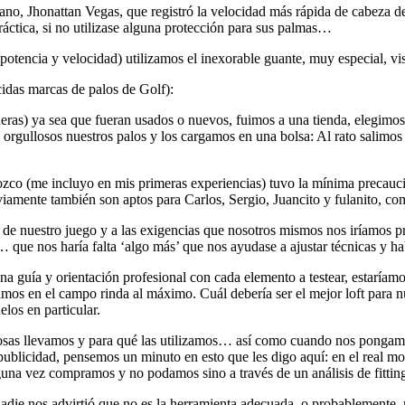
o, Jhonattan Vegas, que registró la velocidad más rápida de cabeza d
ctica, si no utilizase alguna protección para sus palmas…
potencia y velocidad) utilizamos el inexorable guante, muy especial, v
cidas marcas de palos de Golf):
eras) ya sea que fueran usados o nuevos, fuimos a una tienda, elegimos
 orgullosos nuestros palos y los cargamos en una bolsa: Al rato salimos
ozco (me incluyo en mis primeras experiencias) tuvo la mínima precauci
amente también son aptos para Carlos, Sergio, Juancito y fulanito, como
n de nuestro juego y a las exigencias que nosotros mismos nos iríamos 
que nos haría falta ‘algo más’ que nos ayudase a ajustar técnicas y habi
a guía y orientación profesional con cada elemento a testear, estaríamos
amos en el campo rinda al máximo. Cuál debería ser el mejor loft para n
los en particular.
sas llevamos y para qué las utilizamos… así como cuando nos pongamos
publicidad, pensemos un minuto en esto que les digo aquí: en el real m
una vez compramos y no podamos sino a través de un análisis de fittin
 nadie nos advirtió que no es la herramienta adecuada, o probablemente, 