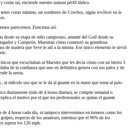
 como tal, enciende nuestro natural perfil lúdico.
os tener como mínimo, un sombrero de Cowboy, algún revólver en la
as.
remos parecernos. Funciona así.
ista desde su etapa de niño campesino, amante del Golf desde su
 ser jugador y Campeón. Muestran cómo comenzó su grandiosa
ra de madera que Seve le ató a la misma. Ese único elemento le sirvió
rte.
s chicos que escuchaban al Maestro que les decía cómo con un hierro 3
blaba de la confianza que uno en definitiva genera con sus palos y de
esde la arena.
, al ridículo uso que se le da al guante en la mano que toma al palo.
tica diariamente (más de 4 horas diarias), se compite semanal o
xplica el motivo por el que los profesionales se quitan el guante
s de 4 horas cada día, ni tampoco intervenimos en torneos como los
s golpes, respecto de los amateurs; mientras que el 90% de los
ces supera los 120 mph.