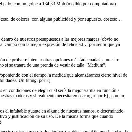
el palo, con un golpe a 134.33 Mph (medido por computadora).
istoso, de colores, con alguna publicidad y por supuesto, costoso…
 dentro de nuestros presupuestos a las mejores marcas (obvio no
 al campo con la mejor expresión de felicidad… por sentir que ya
ón de probar e intentar otras opciones más ‘adecuadas’ a nuestro
 si se tratara de una prenda de vestir de talla “Medium”.
proponiendo con el tiempo, a medida que alcanzáramos cierto nivel de
lidades. Un fitting, por Ej.
 en condiciones de elegir cuál sería la mejor varilla en función a
uestras maderas y si realmente necesitaremos cargar por Ej., con un
 el infaltable guante en alguna de nuestras manos, o determinado
otivo y justificación de su uso. De la misma forma que cuando
g.
nuestro físico haya sufrido algunos cambios con el tiempo (la edad, la