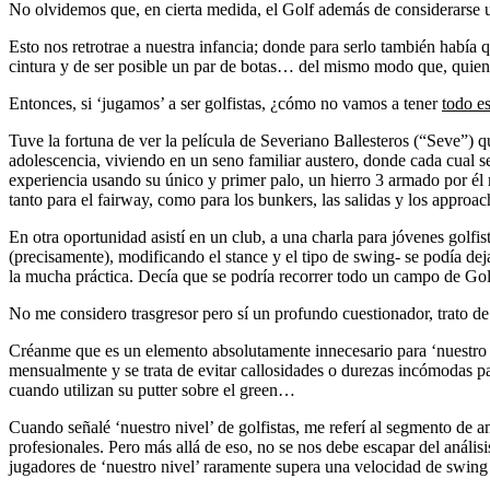
No olvidemos que, en cierta medida, el Golf además de considerarse un
Esto nos retrotrae a nuestra infancia; donde para serlo también ha
cintura y de ser posible un par de botas… del mismo modo que, quien o
Entonces, si ‘jugamos’ a ser golfistas, ¿cómo no vamos a tener
todo e
Tuve la fortuna de ver la película de Severiano Ballesteros (“Seve”) 
adolescencia, viviendo en un seno familiar austero, donde cada cual
experiencia usando su único y primer palo, un hierro 3 armado por él
tanto para el fairway, como para los bunkers, las salidas y los appro
En otra oportunidad asistí en un club, a una charla para jóvenes golf
(precisamente), modificando el stance y el tipo de swing- se podía dej
la mucha práctica. Decía que se podría recorrer todo un campo de Golf 
No me considero trasgresor pero sí un profundo cuestionador, trato de 
Créanme que es un elemento absolutamente innecesario para ‘nuestro niv
mensualmente y se trata de evitar callosidades o durezas incómodas par
cuando utilizan su putter sobre el green…
Cuando señalé ‘nuestro nivel’ de golfistas, me referí al segmento de
profesionales. Pero más allá de eso, no se nos debe escapar del anális
jugadores de ‘nuestro nivel’ raramente supera una velocidad de swing