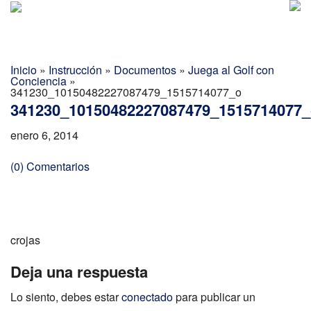
Golf Report Latino
MENU
Directorio
Inicio
»
Instrucción
»
Documentos
»
Juega al Golf con
Conciencia
»
Noticias
341230_10150482227087479_1515714077_o
341230_10150482227087479_1515714077_
Categorias
enero 6, 2014
(0) Comentarios
crojas
Deja una respuesta
Lo siento, debes estar
conectado
para publicar un