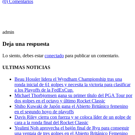
(0) Comentarios
admin
Deja una respuesta
Lo siento, debes estar
conectado
para publicar un comentario.
ULTIMAS NOTICIAS
Beau Hossler lidera el Wyndham Championship tras una
ronda inicial de 61 golpes y necesita la victoria para clasificar
a los Playoffs de la FedExCup.
Michael Thorbjornsen gana su primer título del PGA Tour por
dos golpes en el octavo y último Rocket Classic
Shiho Kuwaki de Japón gana el Abierto Británico femenino
en el segundo hoyo de playoffs
Davis Riley cierra con fuerza y ​​se coloca líder de un golpe de
cara a la ronda final del Rocket Classic
Yealimi Noh aprovecha el bajón final de Ryu para conseguir
una ventaja de tres golpes en el Abierto Británico Femenino