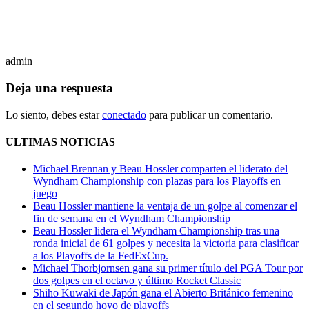
admin
Deja una respuesta
Lo siento, debes estar
conectado
para publicar un comentario.
ULTIMAS NOTICIAS
Michael Brennan y Beau Hossler comparten el liderato del
Wyndham Championship con plazas para los Playoffs en
juego
Beau Hossler mantiene la ventaja de un golpe al comenzar el
fin de semana en el Wyndham Championship
Beau Hossler lidera el Wyndham Championship tras una
ronda inicial de 61 golpes y necesita la victoria para clasificar
a los Playoffs de la FedExCup.
Michael Thorbjornsen gana su primer título del PGA Tour por
dos golpes en el octavo y último Rocket Classic
Shiho Kuwaki de Japón gana el Abierto Británico femenino
en el segundo hoyo de playoffs