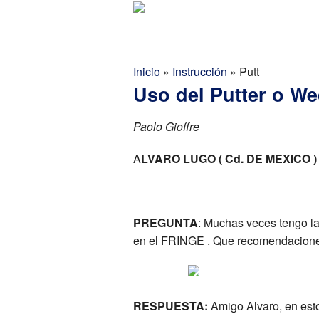
Golf Report Latino
Directorio
Inicio
»
Instrucción
»
Putt
Uso del Putter o W
Paolo Gioffre
A
LVARO LUGO ( Cd. DE MEXICO )
PREGUNTA
: Muchas veces tengo la d
en el FRINGE . Que recomendacion
RESPUESTA:
Amigo Alvaro, en est