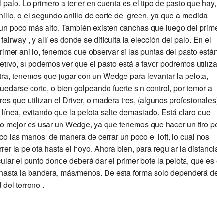
alo. Lo primero a tener en cuenta es el tipo de pasto que hay,
nillo, o el segundo anillo de corte del green, ya que a medida
 un poco más alto. También existen canchas que luego del prim
 fairway , y allí es donde se dificulta la elección del palo. En el
 primer anillo, tenemos que observar si las puntas del pasto está
jetivo, si podemos ver que el pasto está a favor podremos utiliza
ontra, tenemos que jugar con un Wedge para levantar la pelota,
edarse corto, o bien golpeando fuerte sin control, por temor a
s que utilizan el Driver, o madera tres, (algunos profesionales)
 línea, evitando que la pelota salte demasiado. Está claro que
, lo mejor es usar un Wedge, ya que tenemos que hacer un tiro p
oco las manos, de manera de cerrar un poco el loft, lo cual nos
rer la pelota hasta el hoyo. Ahora bien, para regular la distanci
ular el punto donde deberá dar el primer bote la pelota, que es 
 hasta la bandera, más/menos. De esta forma solo dependerá d
 del terreno .