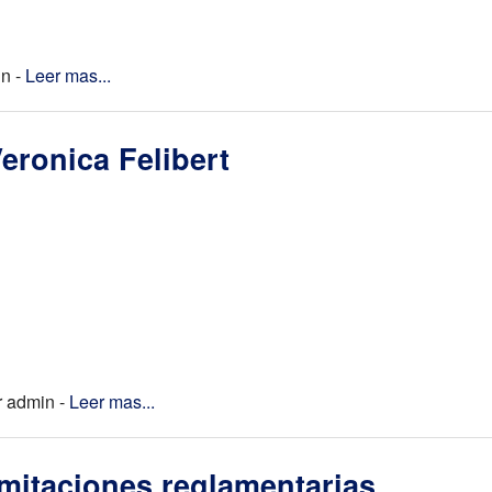
in -
Leer mas...
Veronica Felibert
r admin -
Leer mas...
limitaciones reglamentarias