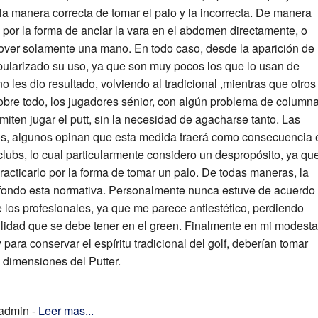
 la manera correcta de tomar el palo y la incorrecta. De manera
por la forma de anclar la vara en el abdomen directamente, o
mover solamente una mano. En todo caso, desde la aparición de
pularizado su uso, ya que son muy pocos los que lo usan de
 les dio resultado, volviendo al tradicional ,mientras que otros
obre todo, los jugadores sénior, con algún problema de columna
rmiten jugar el putt, sin la necesidad de agacharse tanto. Las
os, algunos opinan que esta medida traerá como consecuencia 
lubs, lo cual particularmente considero un despropósito, ya qu
 practicarlo por la forma de tomar un palo. De todas maneras, la
fondo esta normativa. Personalmente nunca estuve de acuerdo
e los profesionales, ya que me parece antiestético, perdiendo
bilidad que se debe tener en el green. Finalmente en mi modesta
 para conservar el espíritu tradicional del golf, deberían tomar
s dimensiones del Putter.
 admin -
Leer mas...