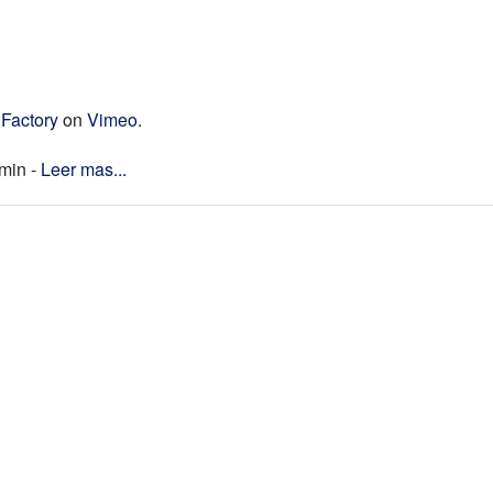
 Factory
on
Vimeo
.
dmin -
Leer mas...