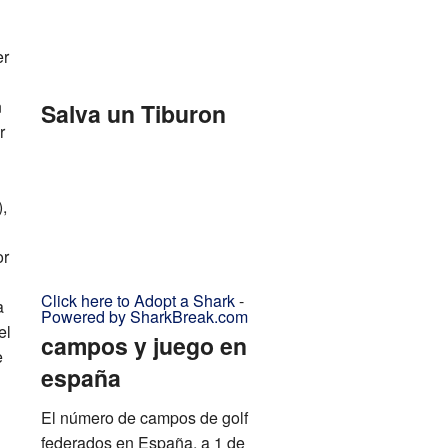
er
n
Salva un Tiburon
r
,
or
Click here to Adopt a Shark
-
a
Powered by SharkBreak.com
el
campos y juego en
e
españa
El número de campos de golf
federados en España, a 1 de