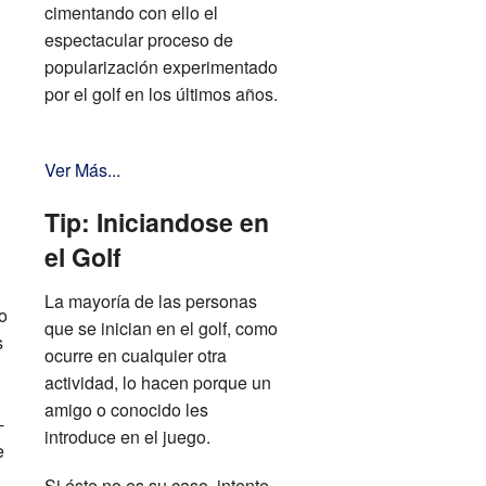
cimentando con ello el
espectacular proceso de
popularización experimentado
por el golf en los últimos años.
Ver Más...
Tip: Iniciandose en
el Golf
La mayoría de las personas
o
que se inician en el golf, como
s
ocurre en cualquier otra
actividad, lo hacen porque un
amigo o conocido les
-
introduce en el juego.
e
Si éste no es su caso, intente